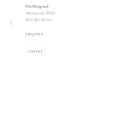
Pim Palsgraaf
Mycose city
, 2023
20 x 38 x 20 cm
BIENLLEGAD
ENQUIRE
SHARE
20 APRIL - 26 MAY 2024
BIENLLEGADO